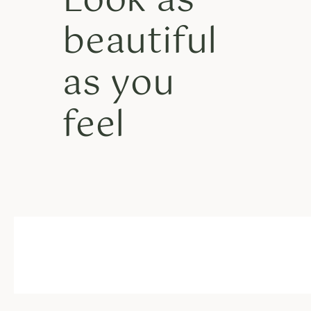
Look as
beautiful
as you
feel